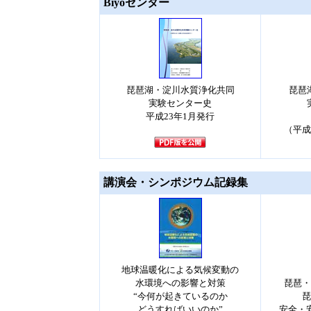
Biyoセンター
琵琶湖・淀川水質浄化共同
琵琶
実験センター史
平成23年1月発行
（平成
講演会・シンポジウム記録集
地球温暖化による気候変動の
水環境への影響と対策
琵琶・
“今何が起きているのか
琵
どうすればいいのか”
安全・