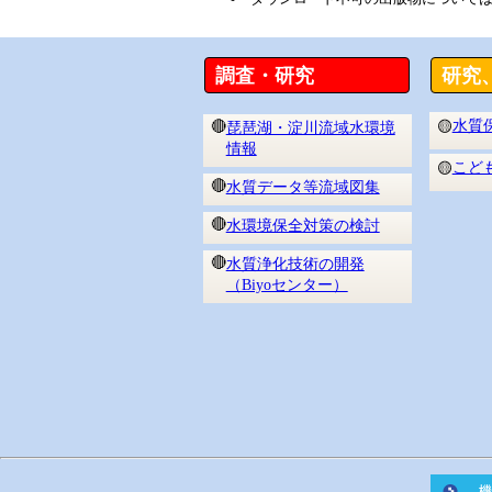
調査・研究
研究
水質
🔴
🟡
琵琶湖・淀川流域水環境
情報
こど
🟡
🔴
水質データ等流域図集
🔴
水環境保全対策の検討
🔴
水質浄化技術の開発
（Biyoセンター）