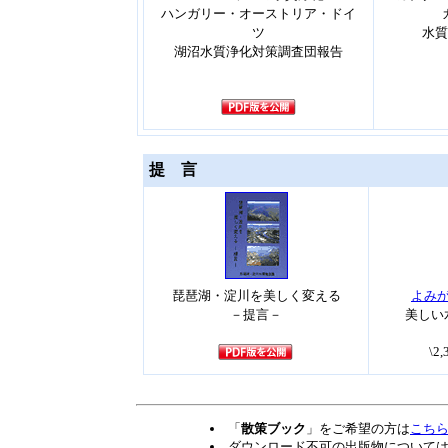
ハンガリー・オーストリア・ドイ
ツ
水質
湖沼水質浄化対策調査団報告
提 言
琵琶湖・淀川を美しく変える
よみ
－提言－
美しい
\2
「
散策ブック
」をご希望の方は
こち
ダウンロード不可の出版物について