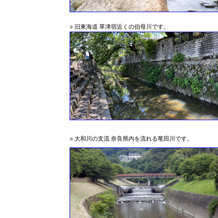
○ 旧東海道 草津宿近くの伯母川です。
○ 大和川の支流 奈良県内を流れる竜田川です。