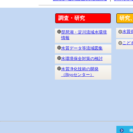
調査・研究
研究
水質
🔴
🟡
琵琶湖・淀川流域水環境
情報
こど
🟡
🔴
水質データ等流域図集
🔴
水環境保全対策の検討
🔴
水質浄化技術の開発
（Biyoセンター）