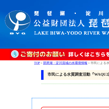
TOP
＞
琵琶湖・淀川流域の水環境情報
＞市民による水
市民による水質調査活動『WAQU