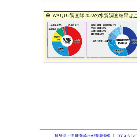
🌐
WAQU2調査隊2022の水質調査結果は
｜
琵琶湖・淀川流域の水環境情報
BYスタン