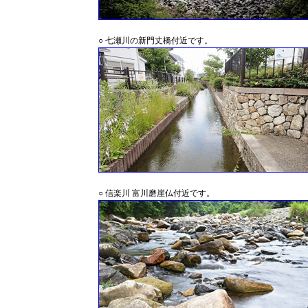
○ 七瀬川の新門丈橋付近です。
○ 信楽川 富川磨崖仏付近です。