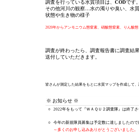
調査を行っている水質項目は、
COD
です
その他河川の観察…水の濁りや臭い、水
状態や生き物の様子
2020年からアンモニウム態窒素、硝酸態窒素、りん酸
調査が終わったら、調査報告書に調査結果
送付していただきます。
皆さんが測定した結果をもとに水質マップを作成して、
※ お知らせ ※
○
2022年をもって『ＷＡＱＵ２調査隊』は終了
○
今年の新規隊員募集は予定数に達しましたので
～多くのお申し込みありがとうございました。