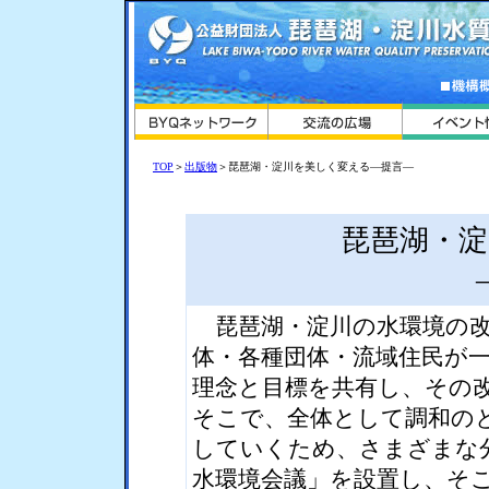
TOP
＞
出版物
＞琵琶湖・淀川を美しく変える―提言―
琵琶湖・
琵琶湖・淀川の水環境の改
体・各種団体・流域住民が
理念と目標を共有し、その
そこで、全体として調和の
していくため、さまざまな
水環境会議」を設置し、そ