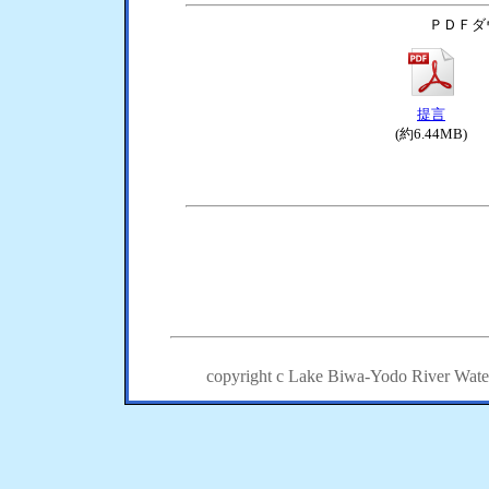
ＰＤＦダ
提言
(約6.44MB)
copyright c Lake Biwa-Yodo River Water Q