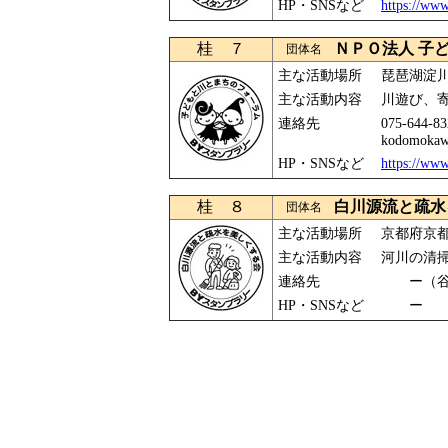
HP・SNSなど
https://ww
桂 ７
ＮＰＯ法人 子
団体名
主な活動場所
琵琶湖淀
主な活動内容
川遊び、寄
連絡先
075-644
kodomokaw
HP・SNSなど
https://w
桂 ８
白川源流と疏水
団体名
主な活動場所
京都府京
主な活動内容
河川の清
連絡先
ー（谷
HP・SNSなど
ー