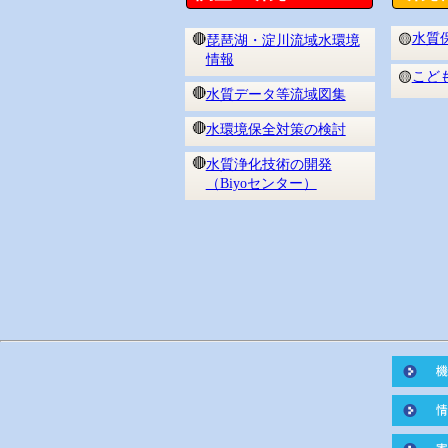
水質
🔴
🟡
琵琶湖・淀川流域水環境
情報
こど
🟡
🔴
水質データ等流域図集
🔴
水環境保全対策の検討
🔴
水質浄化技術の開発
（Biyoセンター）