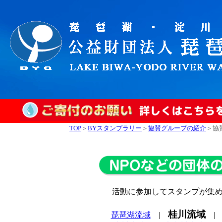
TOP
＞
BYスタンプラリー
＞
協賛グループの紹介
＞協
活動に参加してスタンプが集
桂川流域
琵琶湖流域
|