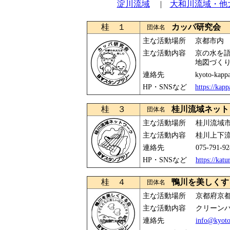
淀川流域
|
大和川流域・他
桂 １
カッパ研究会
団体名
主な活動場所
京都市内
主な活動内容
京の水を
地図づく
連絡先
kyoto-kap
HP・SNSなど
https://kapp
桂 ３
桂川流域ネット
団体名
主な活動場所
桂川流域
主な活動内容
桂川上下
連絡先
075-791
HP・SNSなど
https://kat
桂 ４
鴨川を美しくす
団体名
主な活動場所
京都府京
主な活動内容
クリーン
連絡先
info@kyoto