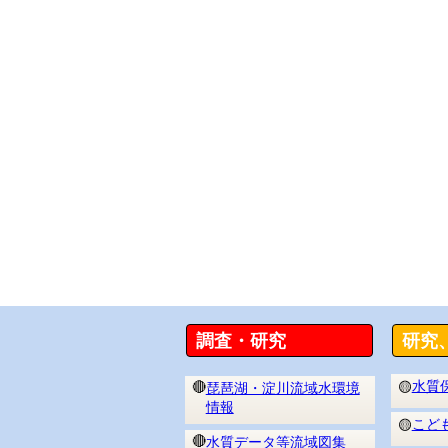
調査・研究
研究
水質
🔴
🟡
琵琶湖・淀川流域水環境
情報
こど
🟡
🔴
水質データ等流域図集