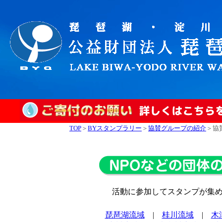
TOP
＞
BYスタンプラリー
＞
協賛グループの紹介
＞協
活動に参加してスタンプが集
琵琶湖流域
|
桂川流域
|
木