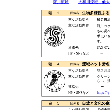
淀川流域
|
大和川流域・他大
猪 １
生物多様性ふる
団体名
主な活動場所
猪名川
主な活動内容
河川の
もの調
手伝い
す。
連絡先
FAX 0
HP・SNSなど
ー
猪 ４
流域ネット猪名
団体名
主な活動場所
猪名川
主な活動内容
クリー
らい、
連絡先
ー
HP・SNSなど
https://
猪 ５
自然と文化の森
団体名
主な活動場所
尼崎市