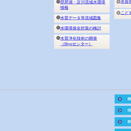
水質
🔴
🟡
琵琶湖・淀川流域水環境
情報
こど
🟡
🔴
水質データ等流域図集
🔴
水環境保全対策の検討
🔴
水質浄化技術の開発
（Biyoセンター）