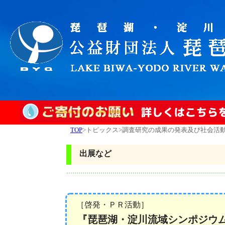
TOP
>トピックス>調査研究の成果の発表及び社会活
出展など
［啓発・ＰＲ活動］
『琵琶湖・淀川流域シンポジウ