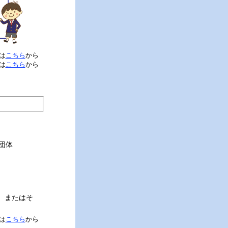
は
こちら
から
は
こちら
から
団体
、またはそ
は
こちら
から