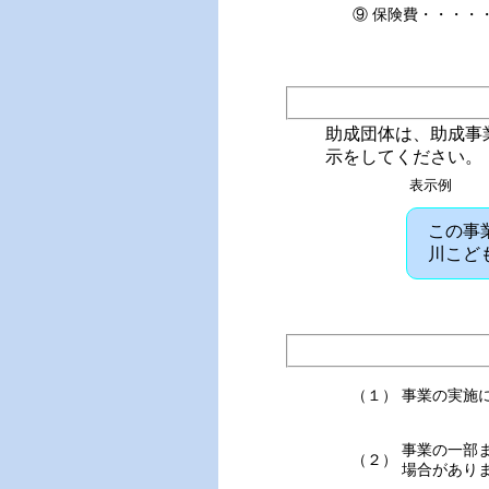
⑨ 保険費・・・・
助成団体は、助成事
示をしてください。
表示例
この事
川こど
（１）
事業の実施
事業の一部
（２）
場合があり