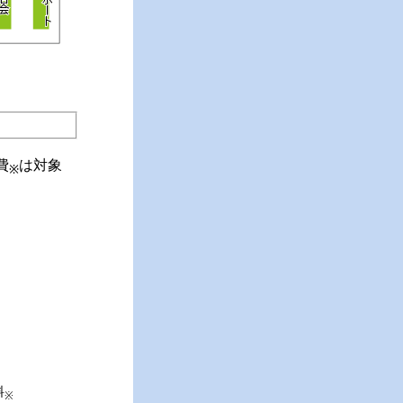
費
は対象
※
料
※