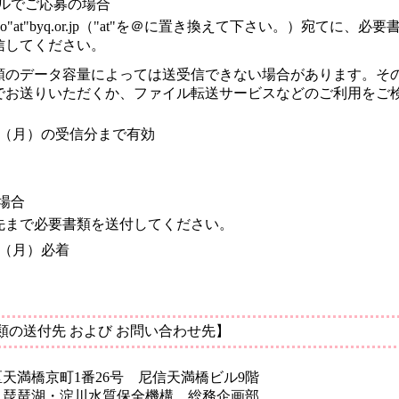
ルでご応募の場合
kiko"at"byq.or.jp（"at"を＠に置き換えて下さい。）宛てに、必
信してください。
類のデータ容量によっては送受信できない場合があります。そ
でお送りいただくか、ファイル転送サービスなどのご利用をご
日（月）の受信分まで有効
場合
先まで必要書類を送付してください。
日（月）必着
類の送付先 および お問い合わせ先】
天満橋京町1番26号 尼信天満橋ビル9階
人琵琶湖・淀川水質保全機構 総務企画部