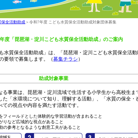
質保全活動助成
＞令和7年度 こども水質保全活動助成対象団体募集
6年度「琵琶湖・淀川こども水質保全活動助成」のご案内
も水質保全活動助成」は、「琵琶湖・淀川こども水質保全活動
の要領で募集します。（
募集チラシ
）
助成対象事業
なる事業は、琵琶湖・淀川流域で生活する小学生から高校生ま
した「水環境について知り、理解する活動」、「水質の保全・
べての視点や内容を満たす活動です。
域をフィールドとした体験的な学習活動が含まれること
がりなど広域的な視点があること
動の参考となるような創意工夫があること