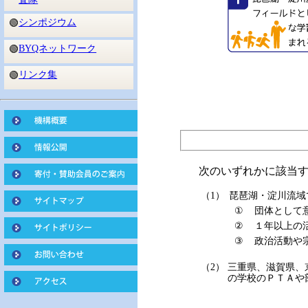
シンポジウム
🟢
BYQネットワーク
🟢
リンク集
🟢
次のいずれかに該当
（1）
琵琶湖・淀川流域
①
団体として
②
１年以上の
③
政治活動や
（2）
三重県、滋賀県、
の学校のＰＴＡや