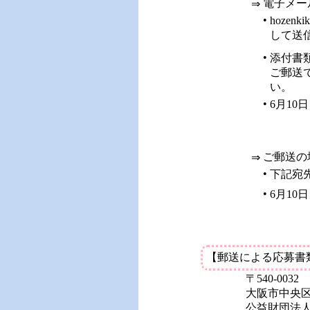
電子メー
⇒
•
hozen
して送
•
添付書
ご郵送
い。
•
6月10
ご郵送の
⇒
•
下記宛
•
6月10
【郵送による応募書
〒540-0032
大阪市中央区
公益財団法