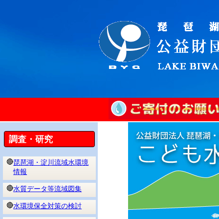
調査・研究
🔴
琵琶湖・淀川流域水環境
情報
🔴
水質データ等流域図集
🔴
水環境保全対策の検討