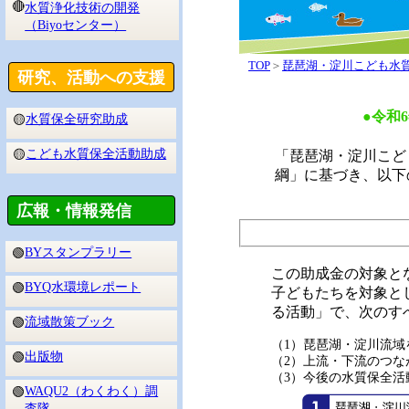
🔴
水質浄化技術の開発
（Biyoセンター）
TOP
＞
琵琶湖・淀川こども水
研究、活動への支援
●令和
水質保全研究助成
🟡
こども水質保全活動助成
🟡
「琵琶湖・淀川こど
綱」に基づき、以下
広報・情報発信
BYスタンプラリー
🟢
この助成金の対象と
BYQ水環境レポート
🟢
子どもたちを対象と
る活動」で、次のす
流域散策ブック
🟢
（1）琵琶湖・淀川流
出版物
🟢
（2）上流・下流のつな
（3）今後の水質保全活
WAQU2（わくわく）調
🟢
査隊