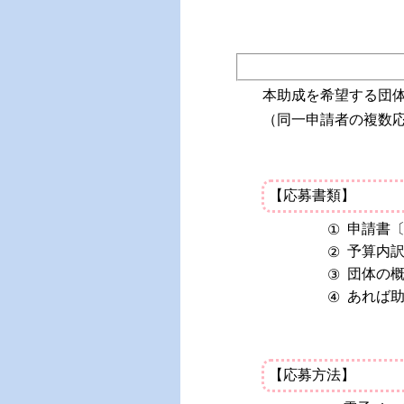
本助成を希望する団体
（同一申請者の複数
【応募書類】
申請書〔
①
予算内訳
②
団体の
③
あれば
④
【応募方法】