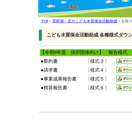
TOP
＞
琵琶湖・淀川こども水質保全活動助成
＞各種
こども水質保全活動助成 各種様式ダウ
【令和8年度 採択団体向け】 報告様式
●誓約書
〔様式３〕
●請求書
〔様式４〕
●事業成果報告書
〔様式５〕
●精算報告書
〔様式６〕