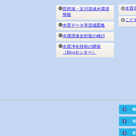
水質
🔴
🟡
琵琶湖・淀川流域水環境
情報
こど
🟡
🔴
水質データ等流域図集
🔴
水環境保全対策の検討
🔴
水質浄化技術の開発
（Biyoセンター）