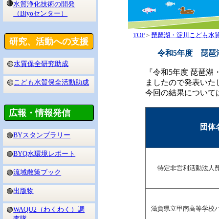
🔴
水質浄化技術の開発
（Biyoセンター）
TOP
＞
琵琶湖・淀川こども水
研究、活動への支援
令和5年度 琵琶
水質保全研究助成
🟡
『令和5年度 琵琶
こども水質保全活動助成
ましたので発表いた
🟡
今回の結果について
広報・情報発信
団体
BYスタンプラリー
🟢
BYQ水環境レポート
🟢
特定非営利活動法人
流域散策ブック
🟢
出版物
🟢
滋賀県立甲南高等学校
WAQU2（わくわく）調
🟢
査隊