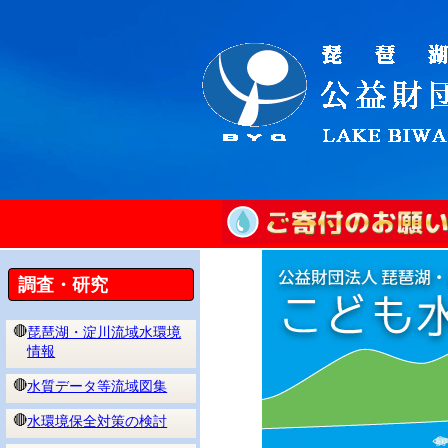
調査・研究
🔴
琵琶湖・淀川流域水環境
情報
🔴
水質データ等流域図集
🔴
水環境保全対策の検討