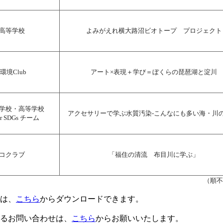
高等学校
よみがえれ横大路沼ビオトープ プロジェクト
系環境Club
アート×表現＋学び＝ぼくらの琵琶湖と淀川
学校・高等学校
アクセサリーで学ぶ水質汚染-こんなにも多い海・川の
 for SDGs チーム
コクラブ
「福住の清流 布目川に学ぶ」
（順不
式は、
こちら
からダウンロードできます。
するお問い合わせは、
こちら
からお願いいたします。