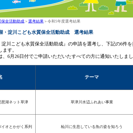
質保全活動助成
＞
選考結果
＞令和5年度選考結果
湖・淀川こども水質保全活動助成 選考結果
湖・淀川こども水質保全活動助成』の申請を選考し、下記の6件を
します。
は、6月26日付でご申請いただいたすべての方に通知いたしま
名
テーマ
琵琶湖ネット草津
草津川水辺ふれあい事業
バイオとかがく系列
杣川に生息している魚の姿を知ろう