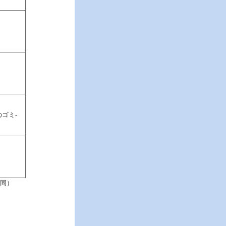
ゴミ-
同）