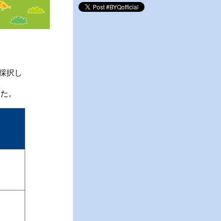
採択し
した。