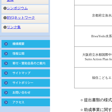
シンポジウム
🟢
京都府立洛水
BYQネットワーク
🟢
リンク集
🟢
BiwaYodo水
大阪府立水都国際中
Suito Action Plan
福住こどもエ
○ 提出書類の様
○ 助成事業に関