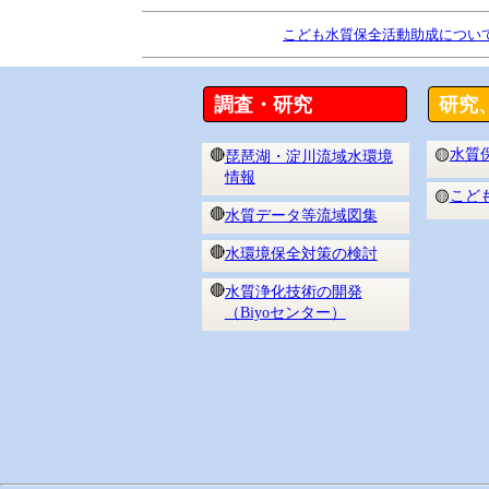
こども水質保全活動助成につい
調査・研究
研究
水質
🔴
🟡
琵琶湖・淀川流域水環境
情報
こど
🟡
🔴
水質データ等流域図集
🔴
水環境保全対策の検討
🔴
水質浄化技術の開発
（Biyoセンター）