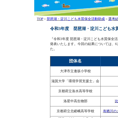
TOP
＞
琵琶湖・淀川こども水質保全活動助成
＞
選考
令和3年度 琵琶湖・淀川こども水
『令和3年度 琵琶湖・淀川こども水質保全
発表いたします。今回の結果については、6
た。
団体名
大津市立逢坂小学校
滋賀大学「環境学習支援士」会
京都府立洛水高等学校
洛星中高生物部
京都府立北嵯峨高等学校
有栖川の