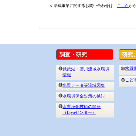
○
助成事業に関するお問い合わせは、
こちら
か
調査・研究
研究
水質
🔴
🟡
琵琶湖・淀川流域水環境
情報
こど
🟡
🔴
水質データ等流域図集
🔴
水環境保全対策の検討
🔴
水質浄化技術の開発
（Biyoセンター）