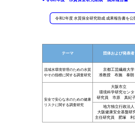
令和2年度 水質保全研究助成 成果報告書を
テーマ
団体および発表者
京都工芸繊維大学
流域水環境管理のための水質
准教授 布施 泰朗
やその指標に関する調査研究
大阪市立
環境科学研究センタ
研究員 市原 真紀子
安全で安心な水のための健康
リスクに関する調査研究
地方独立行政法人
大阪健康安全基盤研
主任研究員 肥塚 利