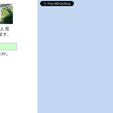
人 琵
ます。
に対し