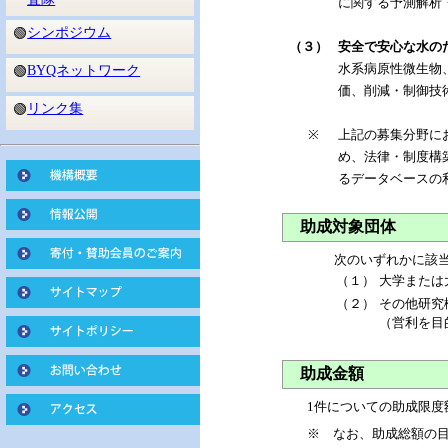
に関する予測解析
シンポジウム
🟢
（３）
安全で安心な水の
水系病原性微生物
BYQネットワーク
🟢
価、削減・制御技
リンク集
🟢
※
上記の募集分野に
め、法律・制度構
るデータベースの
助成対象団体
次のいずれかに該
（１）
大学または
（２）
その他研究
（営利を目
助成金額
1件についての助成限度
※ なお、助成総額の目