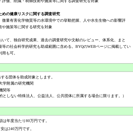
・評価、削減・制御技術や施策等に関する調査研究を対象
ための健康リスクに関する調査研究
、微量有害化学物質等の水環境中での挙動把握、人や水生生物への影響評
術や施策等に関する研究を対象
おいて、独自研究成果、過去の調査研究や文献のレビュー、体系化、まと
築等の社会科学的研究も助成範囲に含める。BYQのWEBページに掲載してい
利用も可。
当する団体を助成対象とします。
大学附属の研究機関
機関等
的としない特殊法人、公益法人、公共団体に所属する場合に限ります。）
額は年度当たり80万円です。
安は240万円です。