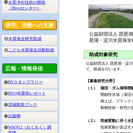
🔴
水質浄化技術の開発
（Biyoセンター）
研究、活動への支援
公益財団法人 琵琶
水質保全研究助成
🟡
琶湖・淀川水質保全
こども水質保全活動助成
🟡
助成対象研究
公益財団法人 琵琶湖・淀
広報・情報発信
て、助成を行います。
【募集研究分野】
BYスタンプラリー
🟢
（１）
湖沼・ダム湖等閉
BYQ水環境レポート
🟢
閉鎖性水域（湖沼
例えば、プランク
流域散策ブック
🟢
制御技術・研究の
出版物
🟢
（２）
気候変動に伴う水
WAQU2（わくわく）調
🟢
気候変動が及ぼす
査隊