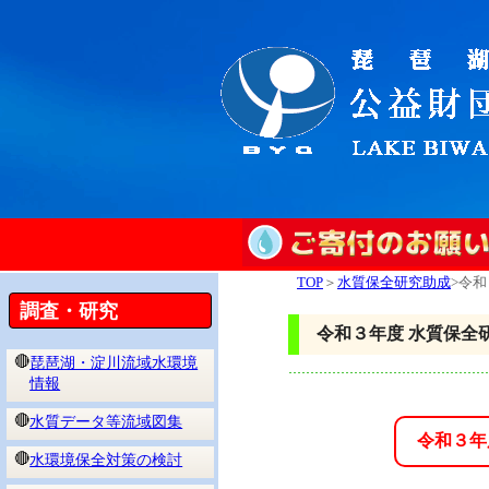
TOP
＞
水質保全研究助成
>令
調査・研究
令和３年度 水質保全
🔴
琵琶湖・淀川流域水環境
情報
🔴
水質データ等流域図集
令和３年
🔴
水環境保全対策の検討