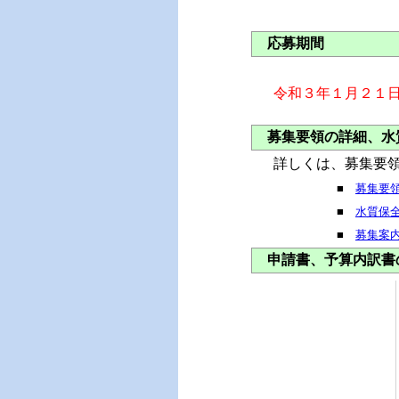
応募期間
令和３年１月２１
募集要領の詳細、水
詳しくは、募集要
■
募集要
■
水質保
■
募集案
申請書、予算内訳書のテ