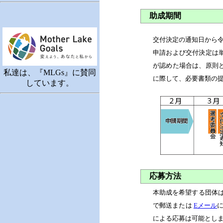
助成期間
交付決定の通知日から令
申請および交付決定は
が認めた場合は、原則
私達は、『MLGs』に賛同
に際して、必要書類の
しています。
応募方法
本助成を希望する団体
で郵送または
Eメール
による応募は可能とし