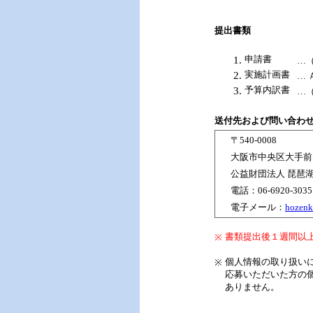
提出書類
申請書
…
実施計画書
…
予算内訳書
…
送付先および問い合わ
〒540-0008
大阪市中央区大手前
公益財団法人 琵琶
電話：06-6920-3035
電子メール：
hozenk
書類提出後１週間以
※
個人情報の取り扱い
※
応募いただいた方の
ありません。