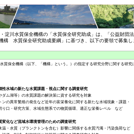
湖・淀川水質保全機構の「水質保全研究助成」は、「公益財団法
機構 水質保全研究助成要綱」に基づき、以下の要領で募集し
川水質保全機構（以下、「機構」という。）の指定する研究分野に関する研究
鎖性水域の新たな水質課題・視点に関する調査研究
やダム湖等）の水質課題の解決策に資する研究を対象
トンの異常繁殖の発生など近年の富栄養化に関する新たな水域現象・課題・
切り口・研究方策、水域生態系での物質循環、適正な栄養レベル など
質変化など流域水環境管理のための調査研究
水温・水質（プランクトンを含む）影響に関係する水質汚濁・汚染負荷など