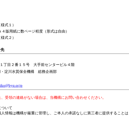
（様式１）
 Ａ４版用紙に数ページ程度（形式は自由）
（様式２）
せ先
１丁目２番１５号 大手前センタービル４階
湖・淀川水質保全機構 総務企画部
iko@byq.or.jp
上、受領の連絡がない場合は、当機構にお問い合わせください。
について
個人情報は機構が厳重に管理し、ご本人の承諾なしに第三者に提供することは