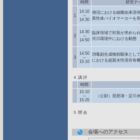
時間
研究テ
14:10
湖沼における細菌由来溶
1
～
異性体バイオマーカーを
14:30
14:30
臨床領域で対策が求めら
2
～
河川環境中における動態
14:50
14:50
消毒副生成物前駆体とし
3
～
における超親水性溶存有
15:10
４
講評
時間
15:10
～
（公財）琵琶湖・淀川水
15:25
５
閉会
会場へのアクセス