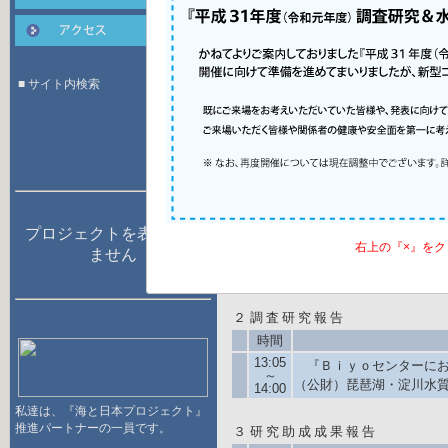
※会場内で撮影した映像、写真
＜申込み・問い合
公益財団法人
〔 電 話 〕
06-6
■ サイト内検索
hozenkiko@byq.or
プログラム
１
開会挨拶
時間
プロジェクトを表示でき
右上の『×』を
13:00
ません
～
（公財）琵琶湖・淀川水
13:05
２
調査研究報告
時間
13:05
『Ｂｉｙｏセンターにお
～
（公財）琵琶湖・淀川水質
14:00
私達は、『海と日本プロジェクト』
推進パートナーの一員です。
３
研究助成成果報告