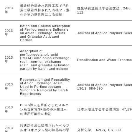
最終処分場余水処理工程で活性
2013
廃棄物資源循環学会論文誌，24/6, 
炭に吸着保持された有機フッ素
年
112
化合物の熱処理による挙動
Batch and Column Adsorption
of Perfluorooctane Sulfonate
2013
on Anion Exchange Resins
Journal of Applied Polymer Scie
年
and Granular Activated
Carbon
Adsorption of
perfluorooctanoic acid
2013
(PFOA) onto anion exchange
Desalination and Water Treatme
年
resin, non-ion exchange
resin, and granular-activated
carbon by batch and column
Regeneration and Reusability
of Anion Exchange Resin
2013
Journal of Applied Polymer Scie
Used in Perfluorooctane
年
130/2, 884-890
Sulfonate Removal by Batch
Experiments
PFOS除去を目的としたスルホ
2013
ン系負荷電NF膜の浄水処理へ
日本水環境学会年会講演集, 47,19
年
の適用可能性の検討
粒状活性炭に吸着されたペルフ
2013
ルオロオクタン酸の加熱時の挙
分析化学, 62(2), 107-113
年