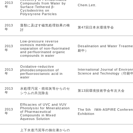
2013
Compounds from Water by
Chem.Lett.
年
Surface-Tethered β-
Cyclodextrins on
Polystyrene Particles
2013
藻類に及ぼす磁気処理効果の検
第47回日本水環境学会
年
討
Low-pressure reverse
osmosis membrane
2013
Desalination and Water Treat
separation of non-fluorinated
年
刷中）
and perfluorinated organic
compounds in water
Oxidative-reductive
2013
International Journal of Environ
photodecomposition of
年
Science and Technology（印
perfluorooctanoic acid in
water
2013
水処理汚泥・焼却灰等からのセ
第13回環境技術学会年次大会
年
シウムの共沈除去
Efficacies of UVC and VUV
Photolysisi for Mineralization
2013
The 5th IWA-ASPIRE Confere
of Pharmaceutical
年
Exhibition
Compounds in Mixed
Aqueous Solution
上下水道汚泥等の抽出液からの