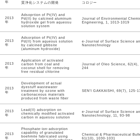
年
質浄化システムの開発
コロジー
Adsoprtion of Pt(IV) and
2013
Pd(II) by calcined aluminum
Journal of Environmental Chemi
年
hydroxide gel from aqueosu
Engineering, 1, 1013-1019
solution system
Adsorption of Pt(IV) and
2013
Pd(II) from aqueous solution
e-Journal of Surface Science a
年
by calcined gibbsite
Nanotechnology
(aluminum hydroxide)
Application of activated
2013
carbon from coal and
Journal of Oleo Science, 62(4),
年
coconut shell for removing
244
free residual chlorine
Development of actual
dyestuff wastewater
2013
treatment by ozone with
SEN'I GAKKAISHI, 69(7), 125-1
年
carbonaceous materials
produced from waste fiber
Lead(II) adsorption on
2013
e-Journal of Surface Science a
chemically modified activated
年
Nanotechnology, 11, 93-98
carbon in aquesou solution
Phosphate-ion-adsorption
capability of granulated
2013
Chemical & Pharmaceutical Bulle
boehmite fabricated using
年
61(10), 1030-1031