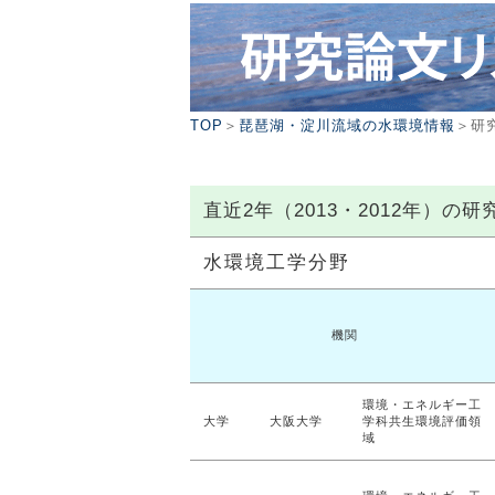
TOP
＞
琵琶湖・淀川流域の水環境情報
＞研
直近2年（2013・2012年）
水環境工学分野
機関
環境・エネルギー工
大学
大阪大学
学科共生環境評価領
域