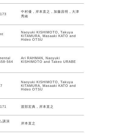
中村優，岸本直之，加藤昌明，大津
173
秀緒
Naoyuki KISHIMOTO, Takuya
nt
KITAMURA, Masaaki KATO and
Hideo OTSU
mental
Ari RAHMAN, Naoyuki
558-564
KISHIMOTO and Takeo URABE
Naoyuki KISHIMOTO, Takuya
27
KITAMURA, Masaaki KATO and
Hideo OTSU
171
渡部宏典，岸本直之
ム講演
岸本直之