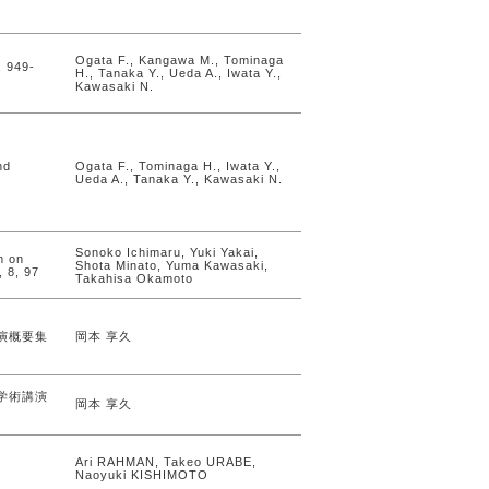
Ogata F., Kangawa M., Tominaga
, 949-
H., Tanaka Y., Ueda A., Iwata Y.,
Kawasaki N.
nd
Ogata F., Tominaga H., Iwata Y.,
Ueda A., Tanaka Y., Kawasaki N.
Sonoko Ichimaru, Yuki Yakai,
m on
Shota Minato, Yuma Kawasaki,
 8, 97
Takahisa Okamoto
演概要集
岡本 享久
学術講演
岡本 享久
Ari RAHMAN, Takeo URABE,
Naoyuki KISHIMOTO