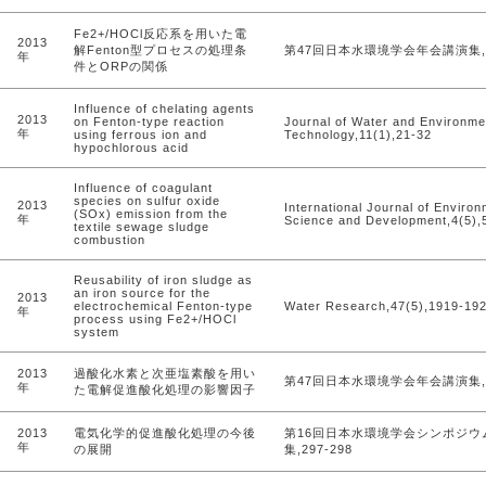
Fe2+/HOCl反応系を用いた電
2013
解Fenton型プロセスの処理条
第47回日本水環境学会年会講演集,
年
件とORPの関係
Influence of chelating agents
2013
on Fenton-type reaction
Journal of Water and Environme
年
using ferrous ion and
Technology,11(1),21-32
hypochlorous acid
Influence of coagulant
species on sulfur oxide
2013
International Journal of Environ
(SOx) emission from the
年
Science and Development,4(5),
textile sewage sludge
combustion
Reusability of iron sludge as
an iron source for the
2013
electrochemical Fenton-type
Water Research,47(5),1919-19
年
process using Fe2+/HOCl
system
2013
過酸化水素と次亜塩素酸を用い
第47回日本水環境学会年会講演集,
年
た電解促進酸化処理の影響因子
2013
電気化学的促進酸化処理の今後
第16回日本水環境学会シンポジウ
年
の展開
集,297-298