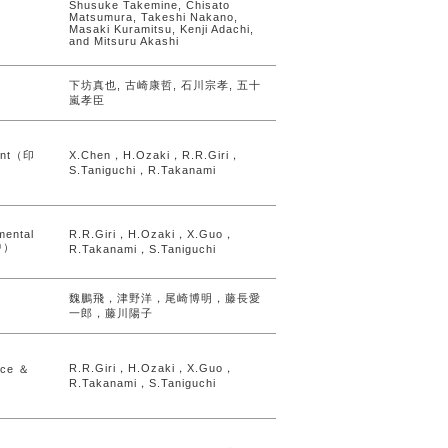
Shusuke Takemine, Chisato
Matsumura, Takeshi Nakano,
Masaki Kuramitsu, Kenji Adachi,
and Mitsuru Akashi
下坊真也, 古崎康哲, 石川宗孝, 五十
嵐孝臣
ment（印
X.Chen，H.Ozaki，R.R.Giri，
S.Taniguchi，R.Takanami
mental
R.R.Giri，H.Ozaki，X.Guo，
刷中）
R.Takanami，S.Taniguchi
魏鵬飛，津野洋，尾崎博明，藤長愛
一郎，藤川陽子
R.R.Giri，H.Ozaki，X.Guo，
nce ＆
R.Takanami，S.Taniguchi