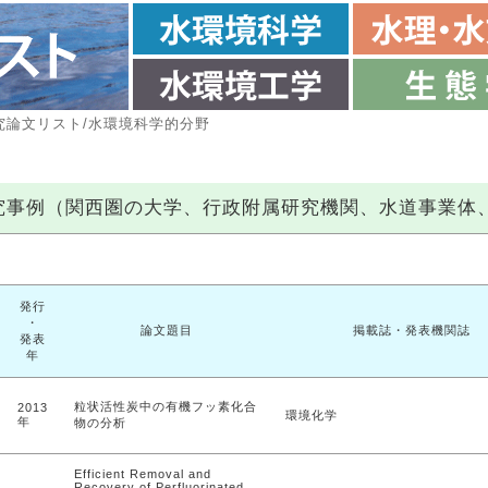
究論文リスト/水環境科学的分野
の研究事例（関西圏の大学、行政附属研究機関、水道事業体、
発行
・
論文題目
掲載誌・発表機関誌
発表
年
粒状活性炭中の有機フッ素化合
2013
環境化学
年
物の分析
Efficient Removal and
Recovery of Perfluorinated