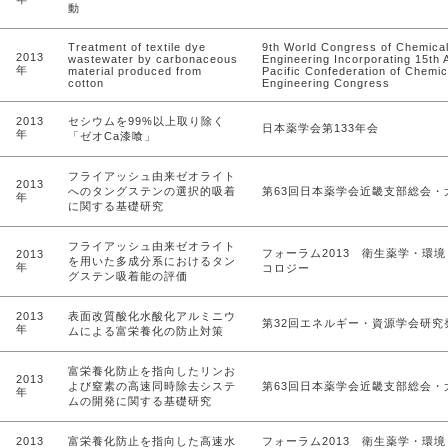
動
Treatment of textile dye
9th World Congress of Chemica
2013
wastewater by carbonaceous
Engineering Incorporating 15th 
年
material produced from
Pacific Confederation of Chemic
cotton
Engineering Congress
2013
セシウムを99%以上取り除く
日本薬学会第133年会
年
「ゼオCa漆喰」
フライアッシュ由来ゼオライト
2013
へのタングステンの選択的吸着
第63回日本薬学会近畿支部総会・
年
に関する基礎研究
フライアッシュ由来ゼオライト
フォーラム2013 衛生薬学・環
2013
を用いた多成分系におけるタン
年
コロジー
グステン吸着能の評価
2013
表面改質酸化水酸化アルミニウ
第32回エネルギー・資源学会研究
年
ムによる富栄養化の防止対策
富栄養化防止を指向したリンお
2013
よび窒素の高速同時除去システ
第63回日本薬学会近畿支部総会・
年
ムの開発に関する基礎研究
2013
富栄養化防止を指向した高速水
フォーラム2013 衛生薬学・環