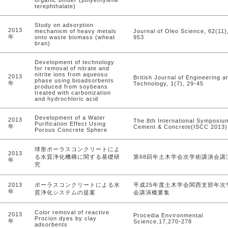
organic binder (polyethylene
terephthalate)
Study on adsorption
2013
mechanism of heavy metals
Journal of Oleo Science, 62(11)
年
onto waste biomass (wheat
953
bran)
Development of technology
for removal of nitrate and
nitrite ions from aqueosu
2013
British Journal of Engineering a
phase using bioadsorbents
年
Technology, 1(7), 29-45
produced from soybeans
treated with carbonization
and hydrochloric acid
Development of a Water
2013
The 8th International Symposiu
Purification Effect Using
年
Cement & Concrete(ISCC 2013),
Porous Concrete Sphere
球形ポーラスコンクリートによ
2013
る水質浄化機構に関する基礎研
第68回年土木学会次学術講演会講
年
究
2013
ポーラスコンクリートによる水
平成25年度土木学会関西支部年次
年
質浄化システムの提案
会講演概要集
Color removal of reactive
2013
Procedia Environmental
Procion dyes by clay
年
Science,17,270-278
adsorbents