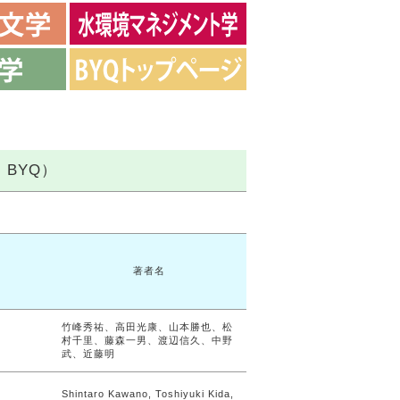
BYQ）
著者名
竹峰秀祐、高田光康、山本勝也、松
村千里、藤森一男、渡辺信久、中野
武、近藤明
Shintaro Kawano, Toshiyuki Kida,