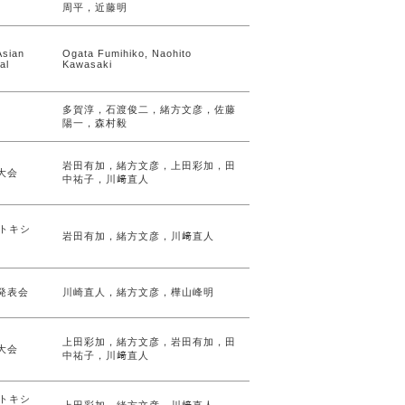
周平，近藤明
l
Asian
Ogata Fumihiko, Naohito
al
Kawasaki
多賀淳，石渡俊二，緒方文彦，佐藤
陽一，森村毅
岩田有加，緒方文彦，上田彩加，田
大会
中祐子，川﨑直人
境トキシ
岩田有加，緒方文彦，川﨑直人
発表会
川崎直人，緒方文彦，樺山峰明
上田彩加，緒方文彦，岩田有加，田
大会
中祐子，川﨑直人
境トキシ