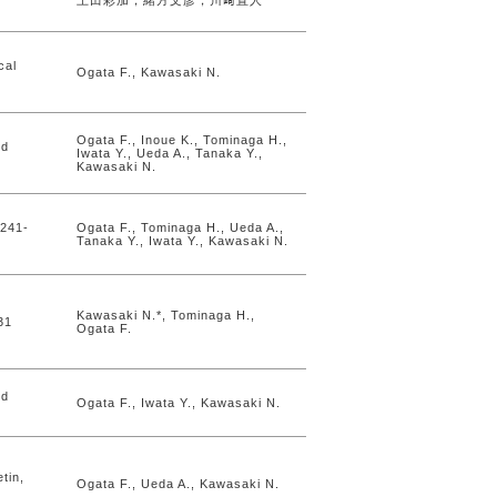
上田彩加，緒方文彦，川﨑直人
cal
Ogata F., Kawasaki N.
Ogata F., Inoue K., Tominaga H.,
nd
Iwata Y., Ueda A., Tanaka Y.,
Kawasaki N.
 241-
Ogata F., Tominaga H., Ueda A.,
Tanaka Y., Iwata Y., Kawasaki N.
Kawasaki N.*, Tominaga H.,
31
Ogata F.
nd
Ogata F., Iwata Y., Kawasaki N.
tin,
Ogata F., Ueda A., Kawasaki N.