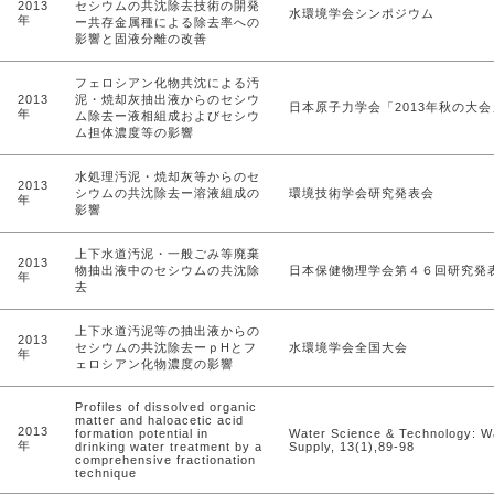
2013
セシウムの共沈除去技術の開発
水環境学会シンポジウム
年
ー共存金属種による除去率への
影響と固液分離の改善
フェロシアン化物共沈による汚
2013
泥・焼却灰抽出液からのセシウ
日本原子力学会「2013年秋の大会
年
ム除去ー液相組成およびセシウ
ム担体濃度等の影響
水処理汚泥・焼却灰等からのセ
2013
シウムの共沈除去ー溶液組成の
環境技術学会研究発表会
年
影響
上下水道汚泥・一般ごみ等廃棄
2013
物抽出液中のセシウムの共沈除
日本保健物理学会第４６回研究発
年
去
上下水道汚泥等の抽出液からの
2013
セシウムの共沈除去ーｐHとフ
水環境学会全国大会
年
ェロシアン化物濃度の影響
Profiles of dissolved organic
matter and haloacetic acid
2013
formation potential in
Water Science & Technology: W
年
drinking water treatment by a
Supply, 13(1),89-98
comprehensive fractionation
technique