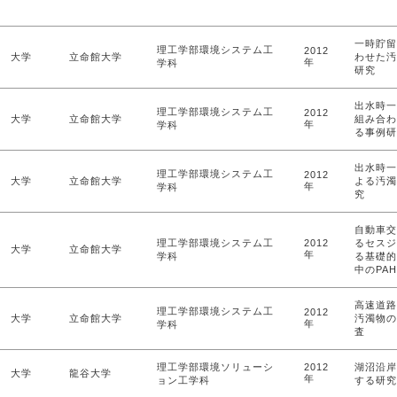
一時貯留
理工学部環境システム工
2012
大学
立命館大学
わせた汚
年
学科
研究
出水時一
理工学部環境システム工
2012
大学
立命館大学
組み合わ
年
学科
る事例研
出水時一
理工学部環境システム工
2012
大学
立命館大学
よる汚濁
年
学科
究
自動車交
理工学部環境システム工
2012
るセスジ
大学
立命館大学
年
学科
る基礎的
中のPA
高速道路
理工学部環境システム工
2012
大学
立命館大学
汚濁物の
年
学科
査
理工学部環境ソリューシ
2012
湖沼沿岸
大学
龍谷大学
年
ョン工学科
する研究