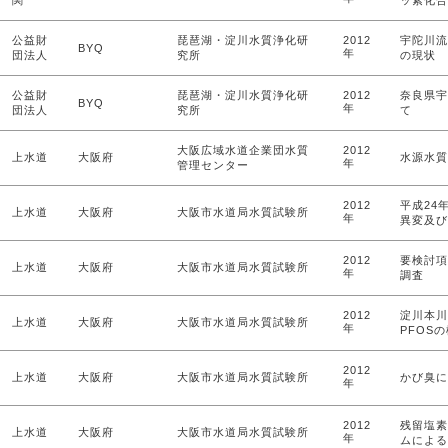
関
ッ素化合
公益財
琵琶湖・淀川水質浄化研
2012
宇陀川流
BYQ
年
団法人
究所
の現状
公益財
琵琶湖・淀川水質浄化研
2012
奈良県宇
BYQ
年
団法人
究所
て
大阪広域水道企業団水質
2012
上水道
大阪府
水源水質
年
管理センター
2012
平成24
上水道
大阪府
大阪市水道局水質試験所
年
異変及び
2012
要検討項
上水道
大阪府
大阪市水道局水質試験所
年
調査
2012
淀川本川
上水道
大阪府
大阪市水道局水質試験所
年
PFOS
2012
上水道
大阪府
大阪市水道局水質試験所
かび臭に
年
2012
残留塩素
上水道
大阪府
大阪市水道局水質試験所
年
ムによる