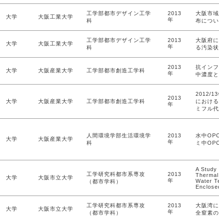
工学部都市デザイン工学
2013
大阪市域
大学
大阪工業大学
年
科
布につい
工学部都市デザイン工学
2013
大阪府に
大学
大阪工業大学
年
科
る汚染状
2013
抗インフ
大学
大阪産業大学
工学部都市創造工学科
年
中濃度と
2012
2013
大学
大阪産業大学
工学部都市創造工学科
における
年
ミフル代
人間環境学部生活環境学
2013
水中OP
大学
大阪産業大学
年
科
ミ中OP
A Study 
工学研究科都市系専攻
2013
Thermal
大学
大阪市立大学
年
Water T
（都市学科）
Enclose
工学研究科都市系専攻
2013
大阪湾に
大学
大阪市立大学
年
（都市学科）
全窒素の