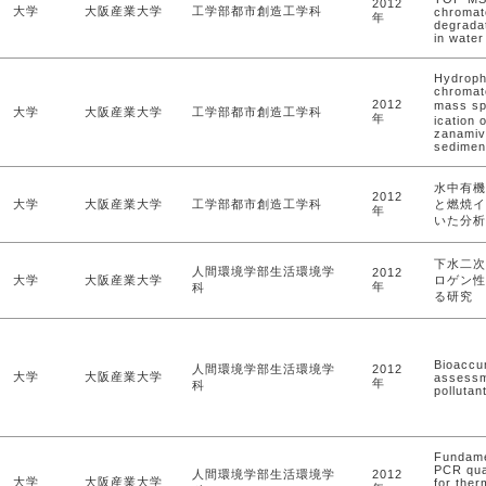
2012
大学
大阪産業大学
工学部都市創造工学科
chromato
年
degrada
in water
Hydrophi
chromat
2012
mass sp
大学
大阪産業大学
工学部都市創造工学科
年
ication 
zanamivi
sedimen
水中有機
2012
大学
大阪産業大学
工学部都市創造工学科
と燃焼イ
年
いた分析
下水二次
人間環境学部生活環境学
2012
大学
大阪産業大学
ロゲン性
年
科
る研究
Bioaccu
人間環境学部生活環境学
2012
大学
大阪産業大学
assessm
年
科
pollutan
Fundamen
PCR qua
人間環境学部生活環境学
2012
大学
大阪産業大学
for ther