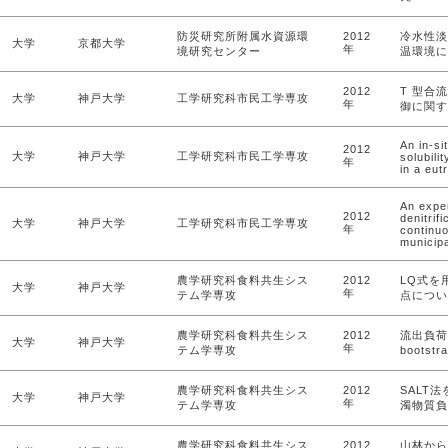
防災研究所附属水資源環
2012
冷水性淡
大学
京都大学
年
境研究センター
温環境に
2012
T 型合
大学
神戸大学
工学研究科市民工学専攻
年
御に関す
An in-s
2012
大学
神戸大学
工学研究科市民工学専攻
solubili
年
in a eut
An expe
2012
denitrif
大学
神戸大学
工学研究科市民工学専攻
年
continuo
municipa
農学研究科食料共生シス
2012
LQ式を
大学
神戸大学
年
テム学専攻
点につい
農学研究科食料共生シス
2012
流出負荷
大学
神戸大学
年
テム学専攻
boots
農学研究科食料共生シス
2012
SALT
大学
神戸大学
年
テム学専攻
濁物質負
農学研究科食料共生シス
2012
山林から