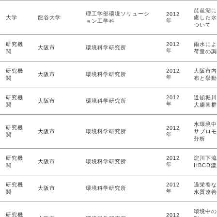
琵琶湖に
理工学部環境ソリューシ
2012
大学
龍谷大学
慮した水
年
ョン工学科
ついて
研究機
2012
雨水によ
大阪市
環境科学研究所
年
関
荷量の調
研究機
2012
大阪市内
大阪市
環境科学研究所
年
関
布と挙動
研究機
2012
道頓堀川
大阪市
環境科学研究所
年
関
大腸菌群
水環境中
研究機
2012
大阪市
環境科学研究所
サブロモ
年
関
分析
研究機
2012
淀川下流
大阪市
環境科学研究所
年
関
HBCD
研究機
2012
過栄養な
大阪市
環境科学研究所
年
関
水質改善
環境中の塩
研究機
2012