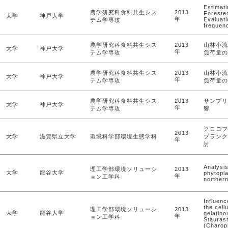
Estimat
農学研究科食料共生シス
2013
Foreste
大学
神戸大学
年
Evaluat
テム学専攻
frequen
農学研究科食料共生シス
2013
山林小流
大学
神戸大学
年
テム学専攻
負荷量の
農学研究科食料共生シス
2013
山林小流
大学
神戸大学
年
テム学専攻
負荷量の
農学研究科食料共生シス
2013
サンプリ
大学
神戸大学
年
テム学専攻
響
クロロフ
2013
大学
滋賀県立大学
環境科学部環境生態学科
プランク
年
討
Analysis
理工学部環境ソリューシ
2013
大学
龍谷大学
phytopla
年
ョン工学科
northern
Influenc
the cell
理工学部環境ソリューシ
2013
大学
龍谷大学
gelatino
年
ョン工学科
Stauras
(Charop