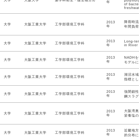
大学
大阪大学
薬学科衛生・微生物分野
polymorp
年
of bacte
freshwa
降雨時流
2013
大学
大阪工業大学
工学部環境工学科
年
年間負荷
2013
Long-te
大学
大阪工業大学
工学部環境工学科
年
in River
2013
NADH
大学
大阪工業大学
工学部環境工学科
年
モデルに
2013
湖沼水域
大学
大阪工業大学
工学部環境工学科
年
指標とし
2013
強閉鎖性
大学
大阪工業大学
工学部環境工学科
年
鋼スラグ
大阪湾奥
2013
大学
大阪工業大学
工学部環境工学科
年
栄養塩の
2013
近畿地方
大学
大阪工業大学
工学部環境工学科
年
的分布に