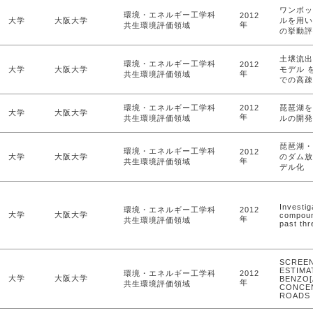
ワンボッ
環境・エネルギー工学科
2012
大学
大阪大学
ルを用い
年
共生環境評価領域
の挙動評
土壌流出
環境・エネルギー工学科
2012
大学
大阪大学
モデル 
年
共生環境評価領域
での高疎
環境・エネルギー工学科
2012
琵琶湖を
大学
大阪大学
年
共生環境評価領域
ルの開発
琵琶湖・
環境・エネルギー工学科
2012
大学
大阪大学
のダム放
年
共生環境評価領域
デル化
Investig
環境・エネルギー工学科
2012
大学
大阪大学
compoun
年
共生環境評価領域
past thr
SCREEN
ESTIMA
環境・エネルギー工学科
2012
大学
大阪大学
BENZO[
年
共生環境評価領域
CONCE
ROADS