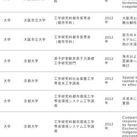
年
科
fermenta
coagula
工学研究科都市系専攻
2012
大阪湾お
大学
大阪市立大学
年
（都市学科）
難分解性
双方向ネ
工学研究科都市系専攻
2012
大学
大阪市立大学
モデルに
年
（都市学科）
熱が水温
海水およ
原子炉実験所原子力基礎
2012
大学
京都大学
質媒体へ
年
工学研究部門
検討
Spatial 
工学研究科社会基盤工学
2012
大学
京都大学
rainfall
年
専攻水工学講座
its effe
工学研究科都市環境工学
水道水に
2012
大学
京都大学
専攻環境システム工学講
年
要因
座
Compari
respons
工学研究科都市環境工学
2012
by lipo
大学
京都大学
専攻環境システム工学講
年
Escheric
座
indigeno
environ