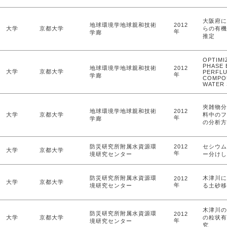
大阪府に
地球環境学地球親和技術
2012
大学
京都大学
らの有機
年
学廊
推定
OPTIMI
PHASE 
地球環境学地球親和技術
2012
大学
京都大学
PERFL
年
学廊
COMPOU
WATER 
夾雑物分
地球環境学地球親和技術
2012
大学
京都大学
料中のフ
年
学廊
の分析方
防災研究所附属水資源環
2012
セシウム
大学
京都大学
年
境研究センター
ー分けし
防災研究所附属水資源環
木津川に
2012
大学
京都大学
年
境研究センター
る土砂移
木津川の
防災研究所附属水資源環
2012
大学
京都大学
の粒状有
年
境研究センター
究