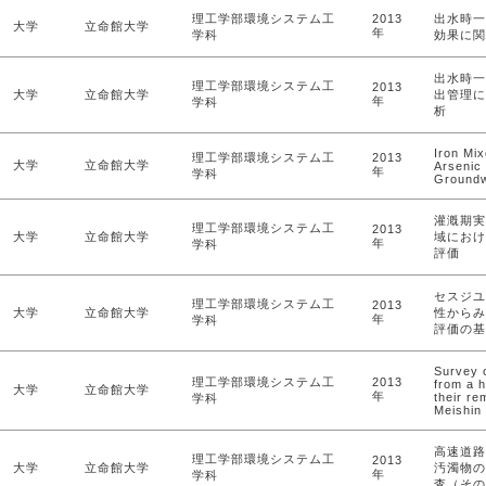
理工学部環境システム工
2013
出水時一
大学
立命館大学
年
学科
効果に関
出水時一
理工学部環境システム工
2013
大学
立命館大学
出管理に
年
学科
析
Iron Mix
理工学部環境システム工
2013
大学
立命館大学
Arsenic
年
学科
Groundw
灌漑期実
理工学部環境システム工
2013
大学
立命館大学
域におけ
年
学科
評価
セスジユ
理工学部環境システム工
2013
大学
立命館大学
性からみ
年
学科
評価の基
Survey o
理工学部環境システム工
2013
from a h
大学
立命館大学
年
their re
学科
Meishin
高速道路
理工学部環境システム工
2013
大学
立命館大学
汚濁物の
年
学科
査（その