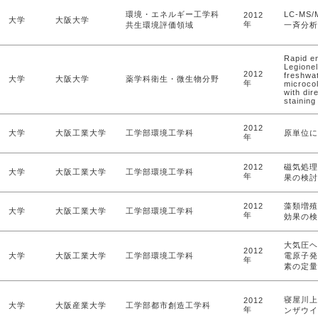
環境・エネルギー工学科
LC-M
2012
大学
大阪大学
年
共生環境評価領域
一斉分析
Rapid en
Legionel
2012
freshwa
大学
大阪大学
薬学科衛生・微生物分野
年
microco
with dir
staining
2012
大学
大阪工業大学
工学部環境工学科
原単位に
年
2012
磁気処理
大学
大阪工業大学
工学部環境工学科
年
果の検討
2012
藻類増殖
大学
大阪工業大学
工学部環境工学科
年
効果の検
大気圧ヘ
2012
大学
大阪工業大学
工学部環境工学科
電原子発
年
素の定量
寝屋川上
2012
大学
大阪産業大学
工学部都市創造工学科
年
ンザウイ