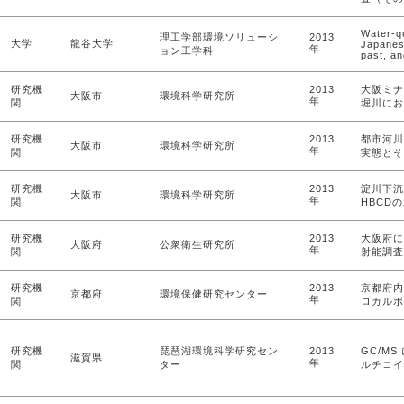
Water-qu
理工学部環境ソリューシ
2013
大学
龍谷大学
Japanese
年
ョン工学科
past, an
研究機
2013
大阪ミナ
大阪市
環境科学研究所
年
関
堀川にお
研究機
2013
都市河川
大阪市
環境科学研究所
年
関
実態とそ
研究機
2013
淀川下流
大阪市
環境科学研究所
年
関
HBCD
研究機
2013
大阪府に
大阪府
公衆衛生研究所
年
関
射能調査
研究機
2013
京都府内
京都府
環境保健研究センター
年
関
ロカルボ
研究機
琵琶湖環境科学研究セン
2013
GC/M
滋賀県
年
関
ター
ルチコイ