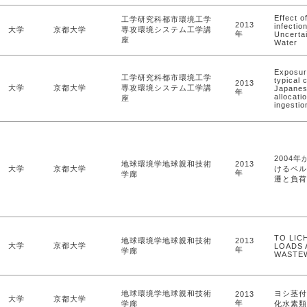
Effect o
工学研究科都市環境工学
2013
infectio
大学
京都大学
専攻環境システム工学講
年
Uncertai
座
Water
Exposure
工学研究科都市環境工学
typical 
2013
大学
京都大学
専攻環境システム工学講
Japanese
年
allocati
座
ingestio
2004
地球環境学地球親和技術
2013
大学
京都大学
けるペル
年
学廊
遷と負荷
TO LIC
地球環境学地球親和技術
2013
大学
京都大学
LOADS 
年
学廊
WASTE
地球環境学地球親和技術
ヨシ茎付
2013
大学
京都大学
年
学廊
化水素類