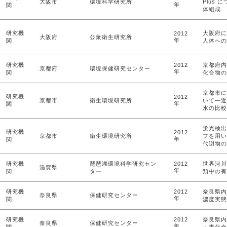
大阪市
環境科学研究所
Plus 
年
関
体組成
研究機
大阪府に
2012
大阪府
公衆衛生研究所
年
関
人体への
研究機
2012
京都府内
京都府
環境保健研究センター
年
関
化合物の
京都市に
研究機
2012
京都市
衛生環境研究所
いて―近
年
関
水の比較
蛍光検出
研究機
2012
京都市
衛生環境研究所
フを用い
年
関
代謝物の
研究機
琵琶湖環境科学研究セン
2012
世界河川
滋賀県
年
関
ター
類中の有
研究機
2012
奈良県内
奈良県
保健研究センター
年
関
濃度実態
研究機
2012
奈良県内
奈良県
保健研究センター
年