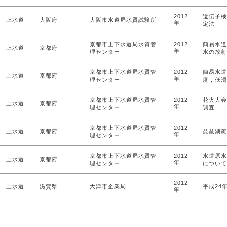
2012
遺伝子検
上水道
大阪府
大阪市水道局水質試験所
年
定法
京都市上下水道局水質管
2012
簡易水道
上水道
京都府
年
理センター
水の放射
京都市上下水道局水質管
2012
簡易水道
上水道
京都府
年
理センター
度，低濁
京都市上下水道局水質管
2012
花火大会
上水道
京都府
年
理センター
調査
京都市上下水道局水質管
2012
上水道
京都府
琵琶湖疏
年
理センター
京都市上下水道局水質管
2012
水道原水
上水道
京都府
年
理センター
について
2012
上水道
滋賀県
大津市企業局
平成24
年