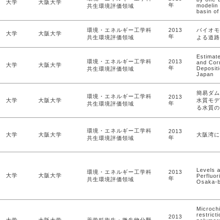
大学
大阪大学
年
modelin
共生環境評価領域
basin o
環境・エネルギー工学科
2013
バイオモ
大学
大阪大学
年
共生環境評価領域
よる道路
Estimat
環境・エネルギー工学科
2013
and Cor
大学
大阪大学
年
Depositi
共生環境評価領域
Japan
簡易ダム
環境・エネルギー工学科
2013
大学
大阪大学
水質モデ
年
共生環境評価領域
る水質の
環境・エネルギー工学科
2013
大学
大阪大学
大阪湾に
年
共生環境評価領域
Levels 
環境・エネルギー工学科
2013
大学
大阪大学
Perfluo
年
共生環境評価領域
Osaka-b
Microch
restrict
2013