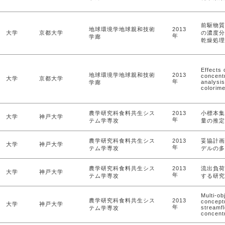
前駆物質
地球環境学地球親和技術
2013
大学
京都大学
の濃度分
年
学廊
乾燥処理
Effects 
地球環境学地球親和技術
2013
concentr
大学
京都大学
年
analysi
学廊
colorime
農学研究科食料共生シス
2013
小標本集
大学
神戸大学
年
テム学専攻
量の推定
農学研究科食料共生シス
2013
妥協計画
大学
神戸大学
年
テム学専攻
デルの多
農学研究科食料共生シス
2013
流出負荷
大学
神戸大学
年
テム学専攻
する研究
Multi-ob
農学研究科食料共生シス
2013
conceptu
大学
神戸大学
年
streamf
テム学専攻
concent