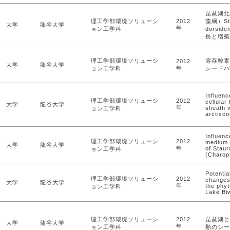
琵琶湖北
理工学部環境ソリューシ
2012
藻綱）Sta
大学
龍谷大学
年
ョン工学科
dorside
長と増殖
理工学部環境ソリューシ
溶存酸素
2012
大学
龍谷大学
年
ョン工学科
シードバ
Influenc
理工学部環境ソリューシ
2012
cellular
大学
龍谷大学
年
sheath 
ョン工学科
arctisc
Influenc
理工学部環境ソリューシ
2012
medium 
大学
龍谷大学
年
of Staur
ョン工学科
(Charop
Potentia
理工学部環境ソリューシ
2012
changes 
大学
龍谷大学
年
the phy
ョン工学科
Lake Bi
理工学部環境ソリューシ
2012
琵琶湖と
大学
龍谷大学
年
ョン工学科
類のシー