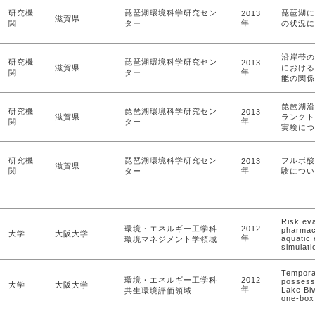
研究機
琵琶湖環境科学研究セン
琵琶湖に
2013
滋賀県
年
関
ター
の状況に
沿岸帯の
研究機
琵琶湖環境科学研究セン
2013
滋賀県
における
年
関
ター
能の関係
琵琶湖沿
研究機
琵琶湖環境科学研究セン
2013
滋賀県
ランクト
年
関
ター
実験につ
研究機
琵琶湖環境科学研究セン
フルボ酸
2013
滋賀県
年
関
ター
験につい
Risk eva
環境・エネルギー工学科
2012
pharmace
大学
大阪大学
年
aquatic
環境マネジメント学領域
simulati
Temporal
環境・エネルギー工学科
2012
possess
大学
大阪大学
年
Lake Bi
共生環境評価領域
one-box