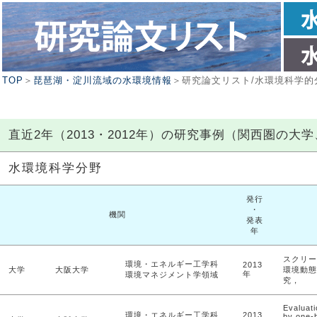
TOP
＞
琵琶湖・淀川流域の水環境情報
＞研究論文リスト/水環境科学的
直近2年（2013・2012年）の研究事例（関西圏の
水環境科学分野
発行
・
機関
発表
年
スクリー
環境・エネルギー工学科
2013
大学
大阪大学
環境動態
年
環境マネジメント学領域
究，
Evaluati
環境・エネルギー工学科
2013
by one-