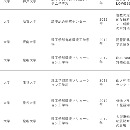
大学
神戸大学
年
テム学専攻
LOWE
複数の定
2012
的な解析
大学
滋賀大学
環境総合研究センター
年
ン，硝酸
の水質項
理工学部都市環境工学学
2012
琵琶湖北
大学
摂南大学
年
科
水質値を
理工学部環境ソリューシ
Stauras
2012
大学
龍谷大学
年
ョン工学科
質鞘産生
理工学部環境ソリューシ
2012
山ノ神沼
大学
龍谷大学
年
ョン工学科
ランクト
理工学部環境ソリューシ
2012
植物プラ
大学
龍谷大学
年
ョン工学科
く琵琶湖
大型車軸藻S
理工学部環境ソリューシ
2012
大学
龍谷大学
粘質鞘サ
年
ョン工学科
の影響