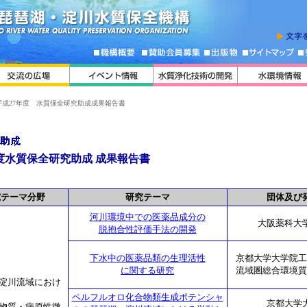
平成27年度 水質保全研究助成成果報告書
度水質保全研究助成 成果報告書
究テーマ分野
研究テーマ
団体及び
河川環境中での医薬品成分の
大阪薬科大
脱抱合性評価手法の開発
下水中の医薬品類の生理活性
京都大学大学院工
に関する研究
流域圏総合環境質
淀川流域におけ
ペルフルオロ化合物類生成ポテンシャ
京都大学
物質・病原性微