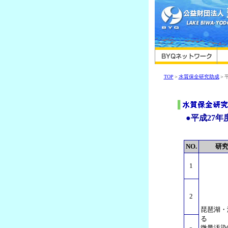
TOP
＞
水質保全研究助成
＞
●平成27年
NO.
研
1
2
琵琶湖・
る
微量汚染