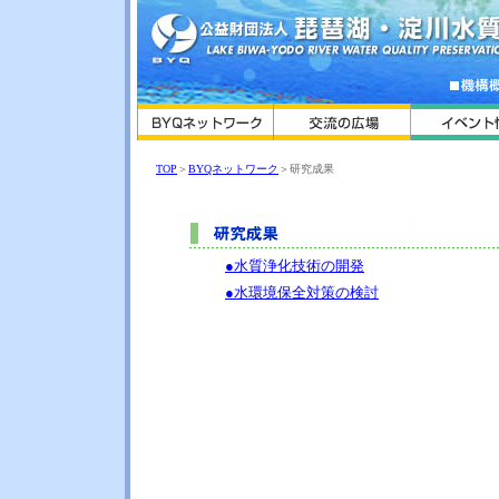
TOP
＞
BYQネットワーク
＞研究成果
●水質浄化技術の開発
●水環境保全対策の検討