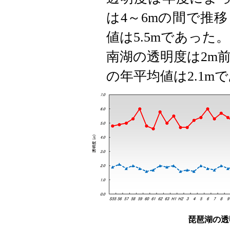
は4～6mの間で推
値は5.5mであった。
南湖の透明度は2m
の年平均値は2.1m
琵琶湖の透