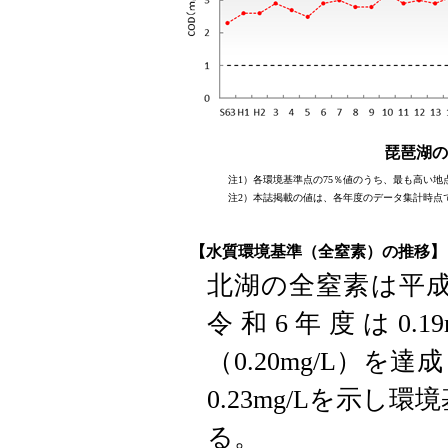
琵琶湖の
注1）各環境基準点の75％値のうち、最も高い地
注2）本誌掲載の値は、各年度のデータ集計時点
【水質環境基準（全窒素）の推移】
北湖の全窒素は平成
令和6年度は0.1
（0.20mg/L）
0.23mg/Lを示し環境
る。