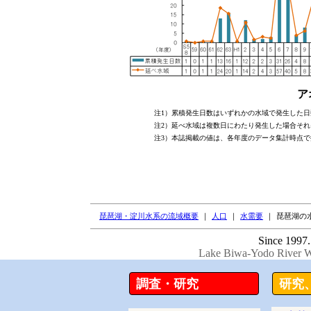
ア
注1）累積発生日数はいずれかの水域で発生した日
注2）延べ水域は複数日にわたり発生した場合それ
注3）本誌掲載の値は、各年度のデータ集計時点
琵琶湖・淀川水系の流域概要
｜
人口
｜
水需要
｜
琵琶湖の
Since 1997.
Lake Biwa-Yodo River Wa
調査・研究
研究