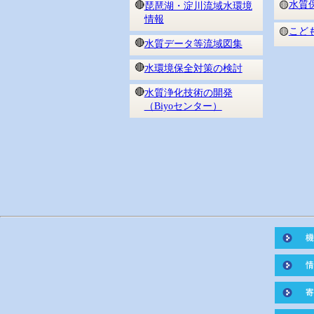
水質
🔴
🟡
琵琶湖・淀川流域水環境
情報
こど
🟡
🔴
水質データ等流域図集
🔴
水環境保全対策の検討
🔴
水質浄化技術の開発
（Biyoセンター）