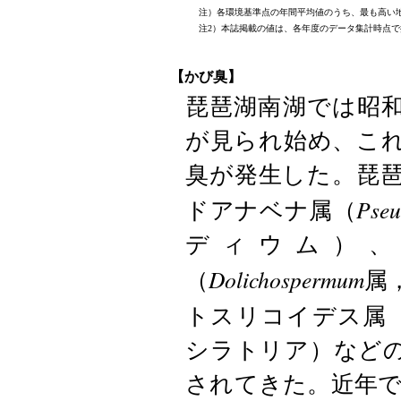
注）各環境基準点の年間平均値のうち、最も高い
注2）本誌掲載の値は、各年度のデータ集計時点
【かび臭】
琵琶湖南湖では昭和
が見られ始め、これ
臭が発生した。琵
Pse
ドアナベナ属（
ディウム）、
Dolichospermum
（
属
トスリコイデス属
シラトリア）など
されてきた。近年で