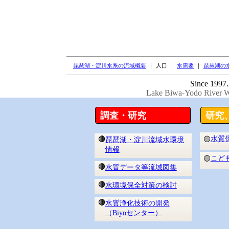
琵琶湖・淀川水系の流域概要
｜
人口
｜
水需要
｜
琵琶湖の
Since 1997.
Lake Biwa-Yodo River Wa
調査・研究
研究
水質
🔴
🟡
琵琶湖・淀川流域水環境
情報
こど
🟡
🔴
水質データ等流域図集
🔴
水環境保全対策の検討
🔴
水質浄化技術の開発
（Biyoセンター）