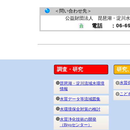
＜問い合わせ先＞
公益財団法人 琵琶湖・淀川
06-6
電話
：
調査・研究
研究
水質
🔴
🟡
琵琶湖・淀川流域水環境
情報
こど
🟡
🔴
水質データ等流域図集
🔴
水環境保全対策の検討
🔴
水質浄化技術の開発
（Biyoセンター）