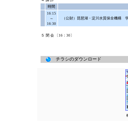
時間
16:15
（公財）琵琶湖・淀川水質保全機構 学
～
16:30
５
閉会
〔16：30〕
チラシのダウンロード