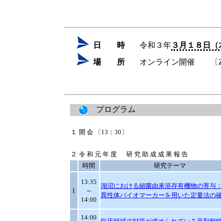
日 時
令和３年
３月１８日（
場 所
オンライン開催 〔Z
プログラム
１
開会
〔13：30〕
２
令和元年度 研究助成成果報告
時間
研究テーマ
13:35
湖沼における細菌由来溶存有機物の寄与
1
～
異性体バイオマーカーを用いた定量法の
14:00
14:00