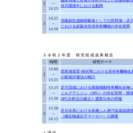
臨床領域で対策が求められている薬剤耐
2
～
河川環境中における動態
14:25
14:25
消毒副生成物前駆体としての琵琶湖・淀
3
～
における超親水性溶存有機物の存在実態
14:50
３
令和２年度 研究助成成果報告
時間
研究テーマ
15:00
琵琶湖底質-湖水間における溶存有機物生
1
～
の新規評価法の検討
15:25
淀川流域における残留移動性有機化合物
15:25
2
～
ニルグアニジン（DPG）の存在実態－環
15:50
DPG分析法の確立と濃度分布の把握
15:50
淀川水系における各種ふん便汚染源追跡
3
～
（微生物遺伝子マーカー）の調査
16:15
４
講評